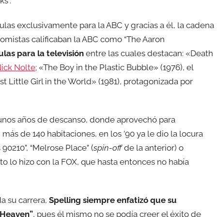
s”.
ículas exclusivamente para la ABC y gracias a él, la cadena
romistas calificaban la ABC como “The Aaron
las para la televisión
entre las cuales destacan: «Death
ick Nolte
; «The Boy in the Plastic Bubble» (1976), el
st Little Girl in the World» (1981), protagonizada por
unos años de descanso, donde aprovechó para
más de 140 habitaciones, en los ’90 ya le dio la locura
s 90210”, “Melrose Place” (
spin-off
de la anterior) o
sto lo hizo con la FOX, que hasta entonces no había
a su carrera,
Spelling siempre enfatizó que su
h Heaven”
, pues él mismo no se podía creer el éxito de