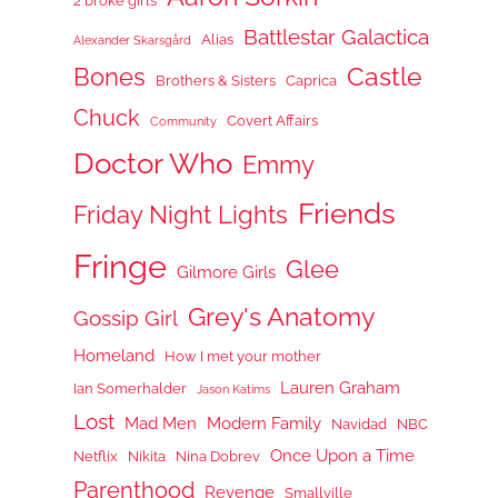
2 broke girls
Battlestar Galactica
Alias
Alexander Skarsgård
Castle
Bones
Brothers & Sisters
Caprica
Chuck
Covert Affairs
Community
Doctor Who
Emmy
Friends
Friday Night Lights
Fringe
Glee
Gilmore Girls
Grey's Anatomy
Gossip Girl
Homeland
How I met your mother
Lauren Graham
Ian Somerhalder
Jason Katims
Lost
Mad Men
Modern Family
Navidad
NBC
Once Upon a Time
Netflix
Nikita
Nina Dobrev
Parenthood
Revenge
Smallville