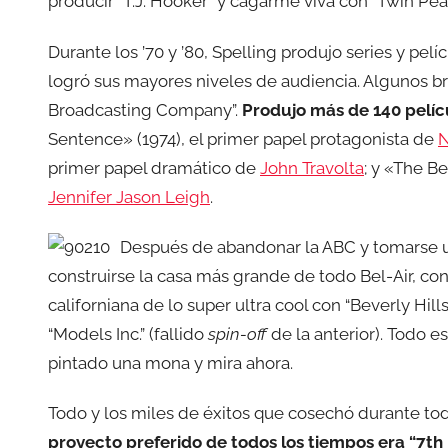
producir “T.J. Hooker” y cagarme viva con “Twin Peak
Durante los ’70 y ’80, Spelling produjo series y pel
logró sus mayores niveles de audiencia. Algunos b
Broadcasting Company”.
Produjo más de 140 pelícu
Sentence» (1974), el primer papel protagonista de
N
primer papel dramático de
John Travolta
; y «The Be
Jennifer Jason Leigh
.
Después de abandonar la ABC y tomarse 
construirse la casa más grande de todo Bel-Air, con 
californiana de lo super ultra cool con “Beverly Hill
“Models Inc.” (fallido
spin-off
de la anterior). Todo e
pintado una mona y mira ahora.
Todo y los miles de éxitos que cosechó durante tod
proyecto preferido de todos los tiempos era “7t