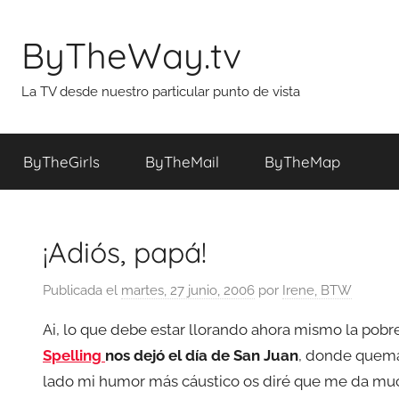
Saltar
al
ByTheWay.tv
contenido
La TV desde nuestro particular punto de vista
ByTheGirls
ByTheMail
ByTheMap
¡Adiós, papá!
Publicada el
martes, 27 junio, 2006
por
Irene, BTW
Ai, lo que debe estar llorando ahora mismo la pobr
Spelling
nos dejó el día de San Juan
, donde quema
lado mi humor más cáustico os diré que me da muc