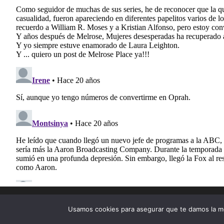
Tema para WordPress: Donovan de ThemeZee.
Usamos cookies para asegurar que te damos la me