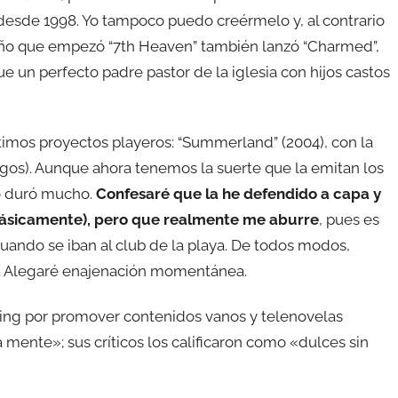
desde 1998. Yo tampoco puedo creérmelo y, al contrario
año que empezó “7th Heaven” también lanzó “Charmed”,
ue un perfecto padre pastor de la iglesia con hijos castos
timos proyectos playeros: “Summerland” (2004), con la
igos). Aunque ahora tenemos la suerte que la emitan los
no duró mucho.
Confesaré que la he defendido a capa y
 básicamente), pero que realmente me aburre
, pues es
cuando se iban al club de la playa. De todos modos,
a. Alegaré enajenación momentánea.
lling por promover contenidos vanos y telenovelas
 mente»; sus críticos los calificaron como «dulces sin