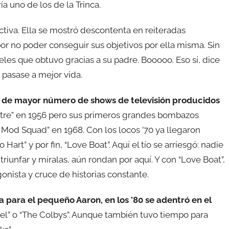
a uno de los de la Trinca.
ctiva. Ella se mostró descontenta en reiteradas
or no poder conseguir sus objetivos por ella misma. Sin
eles que obtuvo gracias a su padre. Booooo. Eso sí, dice
 pasase a mejor vida.
de mayor número de shows de televisión producidos
eatre” en 1956 pero sus primeros grandes bombazos
 Mod Squad” en 1968. Con los locos ’70 ya llegaron
to Hart” y por fin, “Love Boat”. Aquí el tío se arriesgó: nadie
triunfar y míralas, aún rondan por aquí. Y con “Love Boat”,
gonista y cruce de historias constante.
ra para el pequeño Aaron, en los ’80 se adentró en el
tel” o “The Colbys”. Aunque también tuvo tiempo para