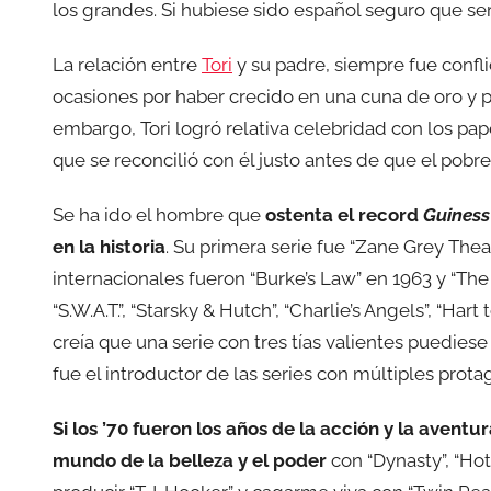
los grandes. Si hubiese sido español seguro que serí
La relación entre
Tori
y su padre, siempre fue confli
ocasiones por haber crecido en una cuna de oro y p
embargo, Tori logró relativa celebridad con los pap
que se reconcilió con él justo antes de que el pobre
Se ha ido el hombre que
ostenta el record
Guiness
en la historia
. Su primera serie fue “Zane Grey Th
internacionales fueron “Burke’s Law” en 1963 y “The
“S.W.A.T.”, “Starsky & Hutch”, “Charlie’s Angels”, “Hart 
creía que una serie con tres tías valientes puediese 
fue el introductor de las series con múltiples prota
Si los ’70 fueron los años de la acción y la aventu
mundo de la belleza y el poder
con “Dynasty”, “Ho