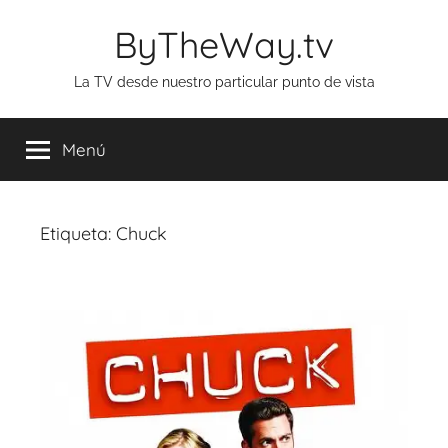
Saltar
ByTheWay.tv
al
contenido
La TV desde nuestro particular punto de vista
Menú
Etiqueta:
Chuck