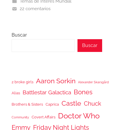
Temas de Interés Mundial
22 comentarios
Buscar
Buscar
Aaron Sorkin
2 broke girls
Alexander Skarsgård
Bones
Battlestar Galactica
Alias
Castle
Chuck
Brothers & Sisters
Caprica
Doctor Who
Covert Affairs
Community
Emmy
Friday Night Lights