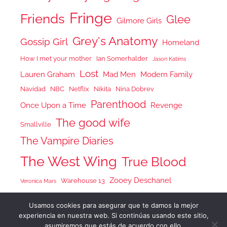
Fringe
Friends
Glee
Gilmore Girls
Grey's Anatomy
Gossip Girl
Homeland
How I met your mother
Ian Somerhalder
Jason Katims
Lost
Lauren Graham
Mad Men
Modern Family
Navidad
NBC
Netflix
Nikita
Nina Dobrev
Parenthood
Once Upon a Time
Revenge
The good wife
Smallville
The Vampire Diaries
The West Wing
True Blood
Zooey Deschanel
Warehouse 13
Veronica Mars
Usamos cookies para asegurar que te damos la mejor
experiencia en nuestra web. Si continúas usando este sitio,
asumiremos que estás de acuerdo con ello.