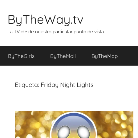
Saltar
al
ByTheWay.tv
contenido
La TV desde nuestro particular punto de vista
ByTheGirls
ByTheMail
ByTheMap
Etiqueta:
Friday Night Lights