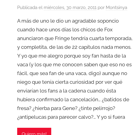
Publicada el
miércoles, 30 marzo, 2011
por
Montsinya
A más de uno le dio un agradable soponcio
cuando hace unos días los chicos de Fox
anunciaron que Fringe tendría cuarta temporada,
y completita, de las de 22 capítulos nada menos.
Y yo que me alegro porque soy fan hasta de la
vaca (y los que me conocen saben que eso no es
fácil, que sea fan de una vaca, digo) aunque no
niego que tenía cierta curiosidad por ver qué
enviarían los fans a la cadena cuando ésta
hubiera confirmado la cancelación… ¿batidos de
fresa? ¿hierba para Gene? ¿tinte pelirrojo?
¿antipelucas para parecer calvo?… Y yo si fuera
Quiero más!