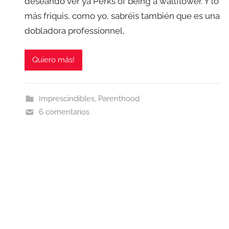
deseando ver ya Perks of being a wallflower. Y lo
más friquis, como yo, sabréis también que es una
dobladora professionnel,
Quiero más!
Imprescindibles
,
Parenthood
6 comentarios