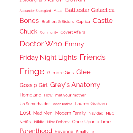
2 broke girls
Battlestar Galactica
Alias
Alexander Skarsgård
Castle
Bones
Brothers & Sisters
Caprica
Chuck
Covert Affairs
Community
Doctor Who
Emmy
Friends
Friday Night Lights
Fringe
Glee
Gilmore Girls
Grey's Anatomy
Gossip Girl
Homeland
How I met your mother
Lauren Graham
Ian Somerhalder
Jason Katims
Lost
Mad Men
Modern Family
Navidad
NBC
Once Upon a Time
Netflix
Nikita
Nina Dobrev
Parenthood
Revenge
Smallville