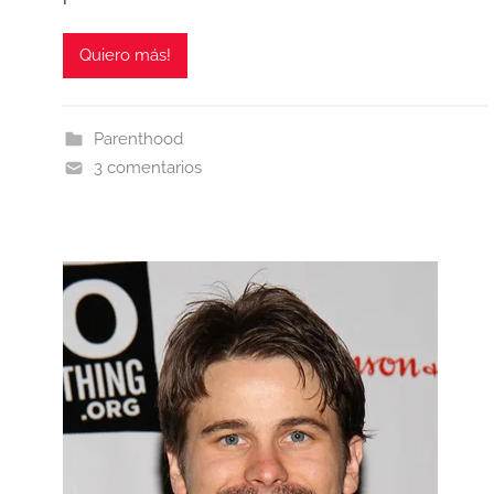
Quiero más!
Parenthood
3 comentarios