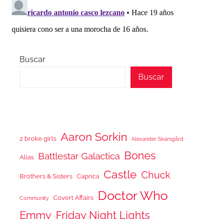
Buscar
Buscar
Aaron Sorkin
2 broke girls
Alexander Skarsgård
Bones
Battlestar Galactica
Alias
Castle
Chuck
Brothers & Sisters
Caprica
Doctor Who
Covert Affairs
Community
Emmy
Friday Night Lights