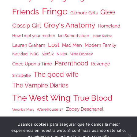
Fringe
Friends
Glee
Gilmore Girls
Grey's Anatomy
Gossip Girl
Homeland
How I met your mother
Ian Somerhalder
Jason Katims
Lost
Lauren Graham
Mad Men
Modern Family
Navidad
NBC
Netflix
Nikita
Nina Dobrev
Parenthood
Once Upon a Time
Revenge
The good wife
Smallville
The Vampire Diaries
The West Wing
True Blood
Zooey Deschanel
Warehouse 13
Veronica Mars
Usamos cookies para asegurar que te damos la mejor
experiencia en nuestra web. Si continúas usando este sitio,
asumiremos que estás de acuerdo con ello.