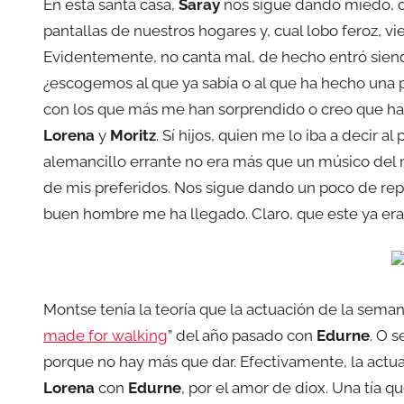
En esta santa casa,
Saray
nos sigue dando miedo, co
pantallas de nuestros hogares y, cual lobo feroz, v
Evidentemente, no canta mal, de hecho entró siendo
¿escogemos al que ya sabía o al que ha hecho una 
con los que más me han sorprendido o creo que han
Lorena
y
Moritz
. Sí hijos, quien me lo iba a decir 
alemancillo errante no era más que un músico del m
de mis preferidos. Nos sigue dando un poco de repe
buen hombre me ha llegado. Claro, que este ya era
Montse tenía la teoría que la actuación de la sem
made for walking
” del año pasado con
Edurne
. O 
porque no hay más que dar. Efectivamente, la actu
Lorena
con
Edurne
, por el amor de diox. Una tía q