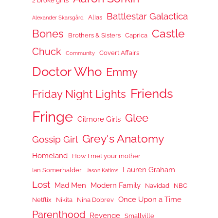
2 broke girls
Battlestar Galactica
Alias
Alexander Skarsgård
Castle
Bones
Brothers & Sisters
Caprica
Chuck
Covert Affairs
Community
Doctor Who
Emmy
Friends
Friday Night Lights
Fringe
Glee
Gilmore Girls
Grey's Anatomy
Gossip Girl
Homeland
How I met your mother
Lauren Graham
Ian Somerhalder
Jason Katims
Lost
Mad Men
Modern Family
Navidad
NBC
Once Upon a Time
Netflix
Nikita
Nina Dobrev
Parenthood
Revenge
Smallville