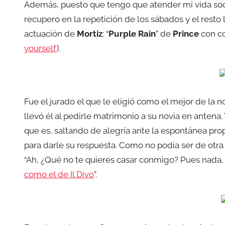
Además, puesto que tengo que atender mi vida social
recupero en la repetición de los sábados y el resto
actuación de
Mortiz
: “
Purple Rain
” de
Prince
con co
yourself
).
Fue el jurado el que le eligió como el mejor de la n
llevó él al pedirle matrimonio a su novia en antena
que es, saltando de alegría ante la espontánea prop
para darle su respuesta. Como no podía ser de otra 
“Ah, ¿Qué no te quieres casar conmigo? Pues nada, 
como el de Il Divo
”.