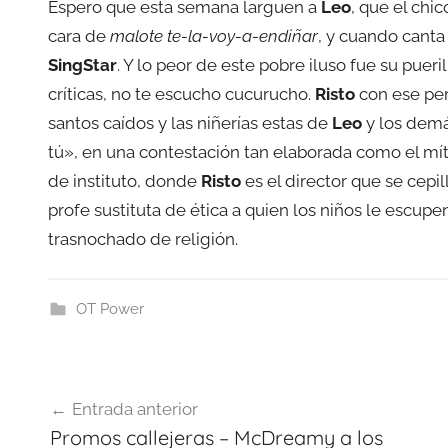
Espero que esta semana larguen a
Leo
, que el chi
cara de
malote te-la-voy-a-endiñar
, y cuando canta
SingStar
. Y lo peor de este pobre iluso fue su pue
críticas, no te escucho cucurucho.
Risto
con ese per
santos caídos y las niñerías estas de
Leo
y los dem
tú», en una contestación tan elaborada como el mít
de instituto, donde
Risto
es el director que se cepil
profe sustituta de ética a quien los niños le escupen
trasnochado de religión.
OT Power
Navegación
Entrada anterior
de
Promos callejeras – McDreamy a los