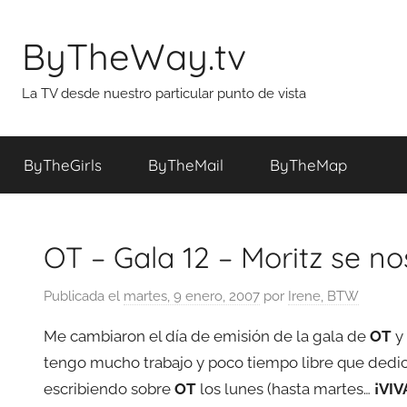
Saltar
al
ByTheWay.tv
contenido
La TV desde nuestro particular punto de vista
ByTheGirls
ByTheMail
ByTheMap
OT – Gala 12 – Moritz se n
Publicada el
martes, 9 enero, 2007
por
Irene, BTW
Me cambiaron el día de emisión de la gala de
OT
y
tengo mucho trabajo y poco tiempo libre que dedica
escribiendo sobre
OT
los lunes (hasta martes…
¡VIV