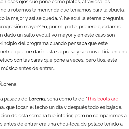
n esos ojos que pone como platos, atraviesa las
iene a robarnos la merienda que teníamos para la abuela.
 la mejor y así se queda. Y, he aquí la eterna pregunta,
progresión mayor? Yo, por mi parte, prefiero quedarme
 dado un salto evolutivo mayor y en este caso son
al principio del programa cuando pensaba que este
etro, que me daría esta sorpresa y se convertiría en uno
luco con las caras que pone a veces, pero tíos, este
 músico antes de entrar…
ana pasada de
Lorena
, sería como la de “
This boots are
sea, que tocan el techo un día y después todo es bajada,
ación de esta semana fue inferior, pero no comparemos a
ue antes de entrar era una choli-loca de pelaco teñido a