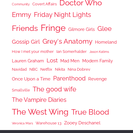
Doctor Who
Covert Affairs
Community
Emmy
Friday Night Lights
Fringe
Friends
Glee
Gilmore Girls
Grey's Anatomy
Gossip Girl
Homeland
How I met your mother
Ian Somerhalder
Jason Katims
Lost
Lauren Graham
Mad Men
Modern Family
Navidad
NBC
Netflix
Nikita
Nina Dobrev
Parenthood
Once Upon a Time
Revenge
The good wife
Smallville
The Vampire Diaries
The West Wing
True Blood
Zooey Deschanel
Warehouse 13
Veronica Mars