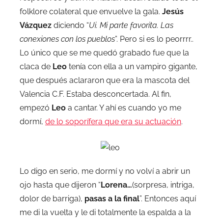
folklore colateral que envuelve la gala.
Jesús
Vázquez
diciendo “
Ui. Mi parte favorita. Las
conexiones con los pueblos
”. Pero si es lo peorrrr..
Lo único que se me quedó grabado fue que la
claca de
Leo
tenía con ella a un vampiro gigante,
que después aclararon que era la mascota del
Valencia C.F. Estaba desconcertada. Al fin,
empezó
Leo
a cantar. Y ahí es cuando yo me
dormí,
de lo soporífera que era su actuación
.
Lo digo en serio, me dormí y no volví a abrir un
ojo hasta que dijeron “
Lorena…
(sorpresa, intriga,
dolor de barriga),
pasas a la final
”. Entonces aquí
me di la vuelta y le di totalmente la espalda a la