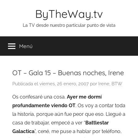
Saltar
ByTheWay.tv
al
contenido
La TV desde nuestro particular punto de vista
Menú
OT – Gala 15 – Buenas noches, Irene
Publicada el
viernes, 26 enero, 2007
por
Irene, BTW
Os confesaré una cosa.
Ayer me dormí
profundamente viendo OT
. Os voy a contar toda
la historia, porque aún fue peor que eso. Llegué a
casa de trabajar, empecé a ver “
Battlestar
Galactica
”, cené, me puse a hablar por teléfono,