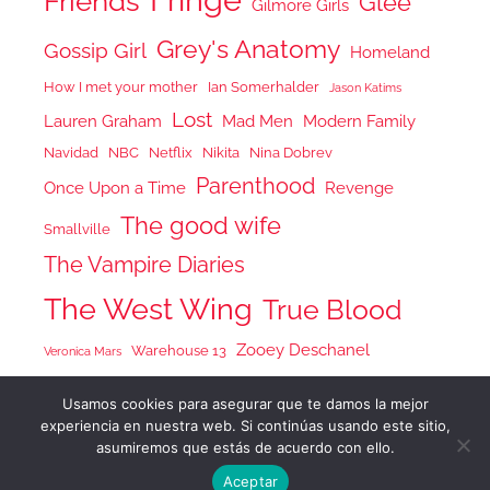
Friends
Glee
Gilmore Girls
Grey's Anatomy
Gossip Girl
Homeland
How I met your mother
Ian Somerhalder
Jason Katims
Lost
Lauren Graham
Mad Men
Modern Family
Navidad
NBC
Netflix
Nikita
Nina Dobrev
Parenthood
Once Upon a Time
Revenge
The good wife
Smallville
The Vampire Diaries
The West Wing
True Blood
Zooey Deschanel
Warehouse 13
Veronica Mars
Usamos cookies para asegurar que te damos la mejor
experiencia en nuestra web. Si continúas usando este sitio,
asumiremos que estás de acuerdo con ello.
Tema para WordPress: Donovan de ThemeZee.
Aceptar