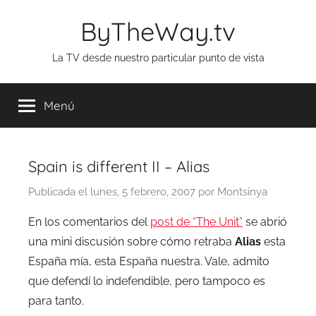
Saltar
ByTheWay.tv
al
contenido
La TV desde nuestro particular punto de vista
Menú
Spain is different II – Alias
Publicada el
lunes, 5 febrero, 2007
por
Montsinya
En los comentarios del
post de “The Unit”
se abrió
una mini discusión sobre cómo retraba
Alias
esta
España mía, esta España nuestra. Vale, admito
que defendí lo indefendible, pero tampoco es
para tanto.