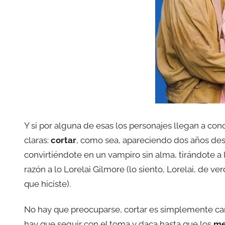
Y si por alguna de esas los personajes llegan a con
claras:
cortar
, como sea, apareciendo dos años de
convirtiéndote en un vampiro sin alma, tirándote a 
razón a lo Lorelai Gilmore (lo siento, Lorelai, de v
que hiciste).
No hay que preocuparse, cortar es simplemente c
hay que seguir con el toma y daca hasta que los
me