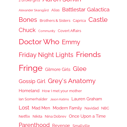
2 broke girls
Battlestar Galactica
Alias
Alexander Skarsgård
Castle
Bones
Brothers & Sisters
Caprica
Chuck
Covert Affairs
Community
Doctor Who
Emmy
Friends
Friday Night Lights
Fringe
Glee
Gilmore Girls
Grey's Anatomy
Gossip Girl
Homeland
How I met your mother
Lauren Graham
Ian Somerhalder
Jason Katims
Lost
Mad Men
Modern Family
Navidad
NBC
Once Upon a Time
Netflix
Nikita
Nina Dobrev
Parenthood
Revenge
Smallville