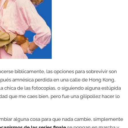
ocerse bíblicamente, las opciones para sobrevivir son
spués amnésica perdida en una calle de Hong Kong,
la chica de las fotocopias, o siguiendo alguna estúpida
erdad que me caes bien, pero fue una gilipollez hacer lo
ambiar alguna cosa para que nada cambie, simplemente
canismos de las series finale
se pongan en marcha y,