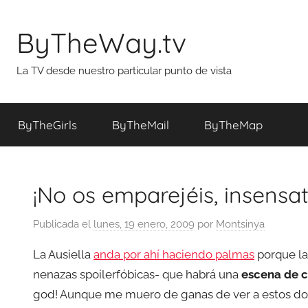
Saltar
al
ByTheWay.tv
contenido
La TV desde nuestro particular punto de vista
ByTheGirls
ByTheMail
ByTheMap
¡No os emparejéis, insensat
Publicada el
lunes, 19 enero, 2009
por
Montsinya
La Ausiella
anda por ahí haciendo palmas
porque la
nenazas spoilerfóbicas- que habrá una
escena de 
god! Aunque me muero de ganas de ver a estos dos 