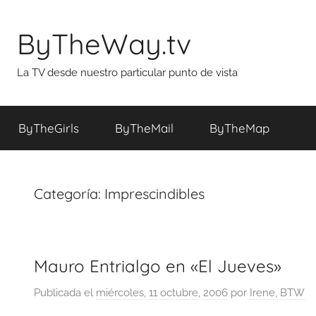
Saltar
al
ByTheWay.tv
contenido
La TV desde nuestro particular punto de vista
ByTheGirls
ByTheMail
ByTheMap
Categoría:
Imprescindibles
Mauro Entrialgo en «El Jueves»
Publicada el
miércoles, 11 octubre, 2006
por
Irene, BTW