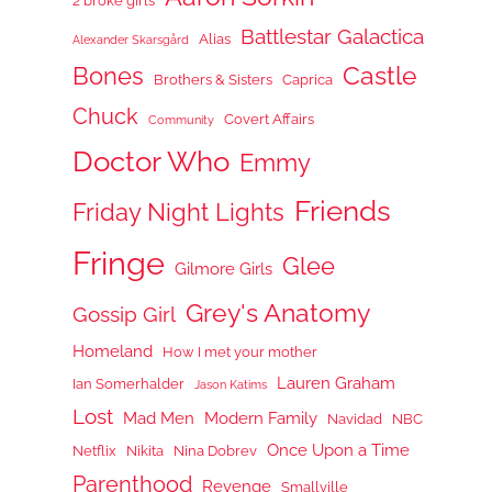
2 broke girls
Battlestar Galactica
Alias
Alexander Skarsgård
Castle
Bones
Brothers & Sisters
Caprica
Chuck
Covert Affairs
Community
Doctor Who
Emmy
Friends
Friday Night Lights
Fringe
Glee
Gilmore Girls
Grey's Anatomy
Gossip Girl
Homeland
How I met your mother
Lauren Graham
Ian Somerhalder
Jason Katims
Lost
Mad Men
Modern Family
Navidad
NBC
Once Upon a Time
Netflix
Nikita
Nina Dobrev
Parenthood
Revenge
Smallville