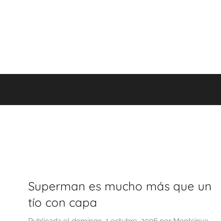
Superman es mucho más que un
tío con capa
Publicada el
domingo, 1 octubre, 2006
por
Montsinya