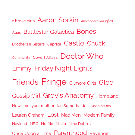
Aaron Sorkin
2 broke girls
Alexander Skarsgård
Bones
Battlestar Galactica
Alias
Castle
Chuck
Brothers & Sisters
Caprica
Doctor Who
Covert Affairs
Community
Emmy
Friday Night Lights
Fringe
Friends
Glee
Gilmore Girls
Grey's Anatomy
Gossip Girl
Homeland
How I met your mother
Ian Somerhalder
Jason Katims
Lost
Lauren Graham
Mad Men
Modern Family
Navidad
NBC
Netflix
Nikita
Nina Dobrev
Parenthood
Once Upon a Time
Revenge