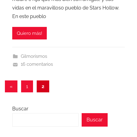
vidas en el maravilloso pueblo de Stars Hollow.
En este pueblo
Quiero más!
Gilmorismos
16 comentarios
Paginación
Entradas
«
1
2
anteriores
de
entradas
Buscar
Buscar