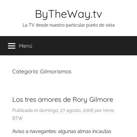
Saltar
ByTheWay.tv
al
contenido
La TV desde nuestro particular punto de vista
Menú
Categoría:
Gilmorismos
Los tres amores de Rory Gilmore
Publicada el
domingo, 27 agosto, 2006
por
Irene,
BTW
Aviso a navegantes: algunas almas incautas