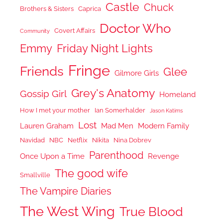
Castle
Chuck
Brothers & Sisters
Caprica
Doctor Who
Covert Affairs
Community
Emmy
Friday Night Lights
Fringe
Friends
Glee
Gilmore Girls
Grey's Anatomy
Gossip Girl
Homeland
How I met your mother
Ian Somerhalder
Jason Katims
Lost
Lauren Graham
Mad Men
Modern Family
Navidad
NBC
Netflix
Nikita
Nina Dobrev
Parenthood
Once Upon a Time
Revenge
The good wife
Smallville
The Vampire Diaries
The West Wing
True Blood