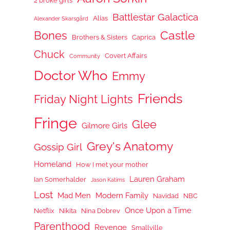
2 broke girls
Battlestar Galactica
Alias
Alexander Skarsgård
Castle
Bones
Brothers & Sisters
Caprica
Chuck
Covert Affairs
Community
Doctor Who
Emmy
Friends
Friday Night Lights
Fringe
Glee
Gilmore Girls
Grey's Anatomy
Gossip Girl
Homeland
How I met your mother
Lauren Graham
Ian Somerhalder
Jason Katims
Lost
Mad Men
Modern Family
Navidad
NBC
Once Upon a Time
Netflix
Nikita
Nina Dobrev
Parenthood
Revenge
Smallville