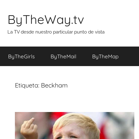
Saltar
al
ByTheWay.tv
contenido
La TV desde nuestro particular punto de vista
ByTheGirls
ByTheMail
ByTheMap
Etiqueta:
Beckham