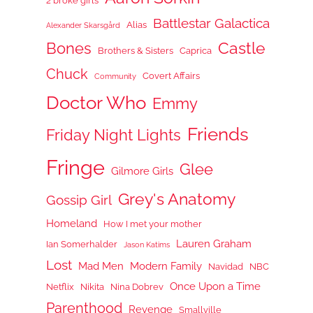
2 broke girls
Battlestar Galactica
Alias
Alexander Skarsgård
Castle
Bones
Brothers & Sisters
Caprica
Chuck
Covert Affairs
Community
Doctor Who
Emmy
Friends
Friday Night Lights
Fringe
Glee
Gilmore Girls
Grey's Anatomy
Gossip Girl
Homeland
How I met your mother
Lauren Graham
Ian Somerhalder
Jason Katims
Lost
Mad Men
Modern Family
Navidad
NBC
Once Upon a Time
Netflix
Nikita
Nina Dobrev
Parenthood
Revenge
Smallville