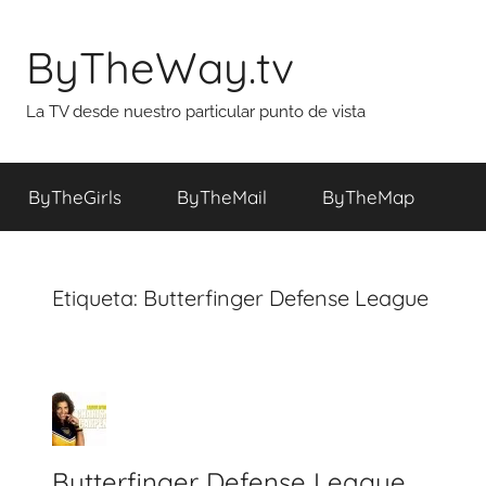
Saltar
al
ByTheWay.tv
contenido
La TV desde nuestro particular punto de vista
ByTheGirls
ByTheMail
ByTheMap
Etiqueta:
Butterfinger Defense League
Butterfinger Defense League