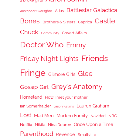
2 broke girls
Battlestar Galactica
Alias
Alexander Skarsgård
Castle
Bones
Brothers & Sisters
Caprica
Chuck
Covert Affairs
Community
Doctor Who
Emmy
Friends
Friday Night Lights
Fringe
Glee
Gilmore Girls
Grey's Anatomy
Gossip Girl
Homeland
How I met your mother
Lauren Graham
Ian Somerhalder
Jason Katims
Lost
Mad Men
Modern Family
Navidad
NBC
Once Upon a Time
Netflix
Nikita
Nina Dobrev
Parenthood
Revenge
Smallville