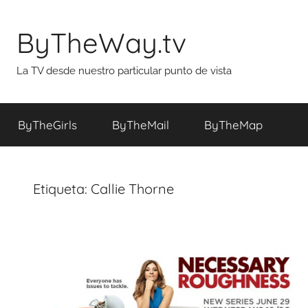
Saltar
al
ByTheWay.tv
contenido
La TV desde nuestro particular punto de vista
ByTheGirls
ByTheMail
ByTheMap
Etiqueta:
Callie Thorne