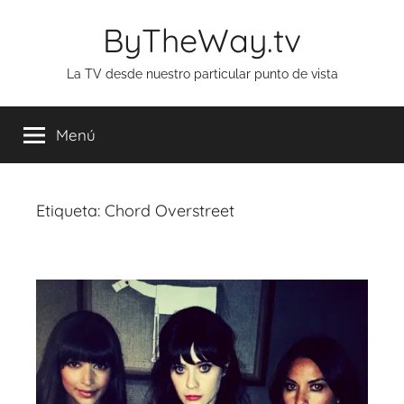
Saltar
ByTheWay.tv
al
contenido
La TV desde nuestro particular punto de vista
Menú
Etiqueta:
Chord Overstreet