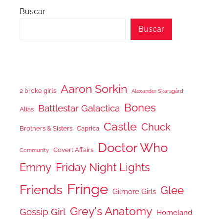
Buscar
Buscar
Aaron Sorkin
2 broke girls
Alexander Skarsgård
Bones
Battlestar Galactica
Alias
Castle
Chuck
Brothers & Sisters
Caprica
Doctor Who
Covert Affairs
Community
Emmy
Friday Night Lights
Fringe
Friends
Glee
Gilmore Girls
Grey's Anatomy
Gossip Girl
Homeland