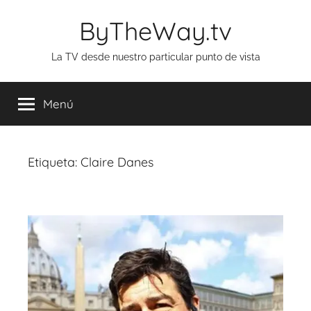
Saltar
ByTheWay.tv
al
contenido
La TV desde nuestro particular punto de vista
Menú
Etiqueta:
Claire Danes