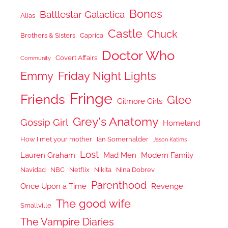
Bones
Battlestar Galactica
Alias
Castle
Chuck
Brothers & Sisters
Caprica
Doctor Who
Covert Affairs
Community
Emmy
Friday Night Lights
Fringe
Friends
Glee
Gilmore Girls
Grey's Anatomy
Gossip Girl
Homeland
How I met your mother
Ian Somerhalder
Jason Katims
Lost
Lauren Graham
Mad Men
Modern Family
Navidad
NBC
Netflix
Nikita
Nina Dobrev
Parenthood
Once Upon a Time
Revenge
The good wife
Smallville
The Vampire Diaries