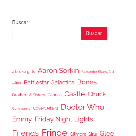
Buscar
Buscar
Aaron Sorkin
2 broke girls
Alexander Skarsgård
Bones
Battlestar Galactica
Alias
Castle
Chuck
Brothers & Sisters
Caprica
Doctor Who
Covert Affairs
Community
Emmy
Friday Night Lights
Fringe
Friends
Glee
Gilmore Girls