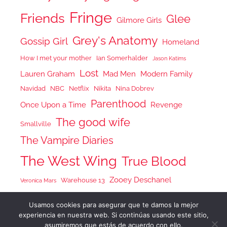
Fringe
Friends
Glee
Gilmore Girls
Grey's Anatomy
Gossip Girl
Homeland
How I met your mother
Ian Somerhalder
Jason Katims
Lost
Lauren Graham
Mad Men
Modern Family
Navidad
NBC
Netflix
Nikita
Nina Dobrev
Parenthood
Once Upon a Time
Revenge
The good wife
Smallville
The Vampire Diaries
The West Wing
True Blood
Zooey Deschanel
Warehouse 13
Veronica Mars
Usamos cookies para asegurar que te damos la mejor
experiencia en nuestra web. Si continúas usando este sitio,
asumiremos que estás de acuerdo con ello.