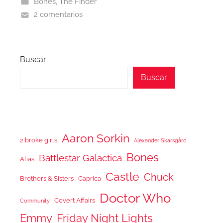
Bones
,
The Finder
2 comentarios
Buscar
Buscar
Aaron Sorkin
2 broke girls
Alexander Skarsgård
Bones
Battlestar Galactica
Alias
Castle
Chuck
Brothers & Sisters
Caprica
Doctor Who
Covert Affairs
Community
Emmy
Friday Night Lights