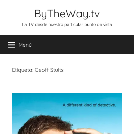
Saltar
ByTheWay.tv
al
contenido
La TV desde nuestro particular punto de vista
Menú
Etiqueta:
Geoff Stults