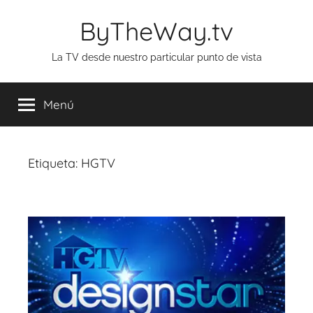
Saltar
ByTheWay.tv
al
contenido
La TV desde nuestro particular punto de vista
Menú
Etiqueta:
HGTV