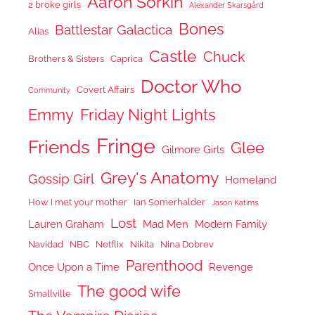
Aaron Sorkin
2 broke girls
Alexander Skarsgård
Bones
Battlestar Galactica
Alias
Castle
Chuck
Brothers & Sisters
Caprica
Doctor Who
Covert Affairs
Community
Emmy
Friday Night Lights
Fringe
Friends
Glee
Gilmore Girls
Grey's Anatomy
Gossip Girl
Homeland
How I met your mother
Ian Somerhalder
Jason Katims
Lost
Lauren Graham
Mad Men
Modern Family
Navidad
NBC
Netflix
Nikita
Nina Dobrev
Parenthood
Once Upon a Time
Revenge
The good wife
Smallville