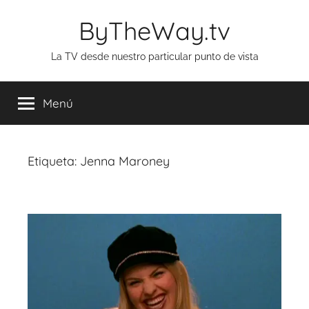
Saltar
ByTheWay.tv
al
contenido
La TV desde nuestro particular punto de vista
Menú
Etiqueta:
Jenna Maroney