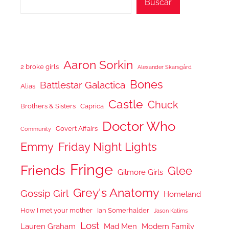
Buscar
Aaron Sorkin
2 broke girls
Alexander Skarsgård
Bones
Battlestar Galactica
Alias
Castle
Chuck
Brothers & Sisters
Caprica
Doctor Who
Covert Affairs
Community
Emmy
Friday Night Lights
Fringe
Friends
Glee
Gilmore Girls
Grey's Anatomy
Gossip Girl
Homeland
How I met your mother
Ian Somerhalder
Jason Katims
Lost
Lauren Graham
Mad Men
Modern Family