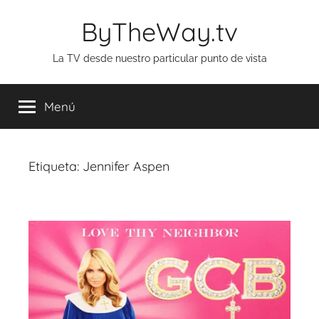
Saltar
ByTheWay.tv
al
contenido
La TV desde nuestro particular punto de vista
Menú
Etiqueta:
Jennifer Aspen