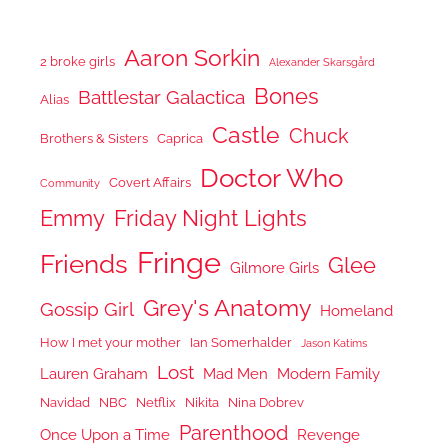
Aaron Sorkin
2 broke girls
Alexander Skarsgård
Bones
Battlestar Galactica
Alias
Castle
Chuck
Brothers & Sisters
Caprica
Doctor Who
Covert Affairs
Community
Emmy
Friday Night Lights
Fringe
Friends
Glee
Gilmore Girls
Grey's Anatomy
Gossip Girl
Homeland
How I met your mother
Ian Somerhalder
Jason Katims
Lost
Lauren Graham
Mad Men
Modern Family
Navidad
NBC
Netflix
Nikita
Nina Dobrev
Parenthood
Once Upon a Time
Revenge