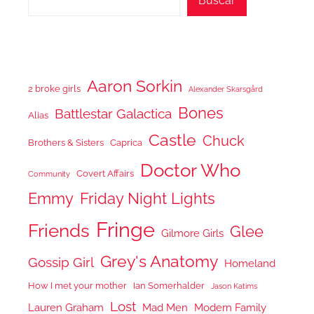
Buscar
Aaron Sorkin
2 broke girls
Alexander Skarsgård
Bones
Battlestar Galactica
Alias
Castle
Chuck
Brothers & Sisters
Caprica
Doctor Who
Covert Affairs
Community
Emmy
Friday Night Lights
Fringe
Friends
Glee
Gilmore Girls
Grey's Anatomy
Gossip Girl
Homeland
How I met your mother
Ian Somerhalder
Jason Katims
Lost
Lauren Graham
Mad Men
Modern Family