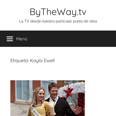
Saltar
ByTheWay.tv
al
contenido
La TV desde nuestro particular punto de vista
Menú
Etiqueta:
Kayla Ewell