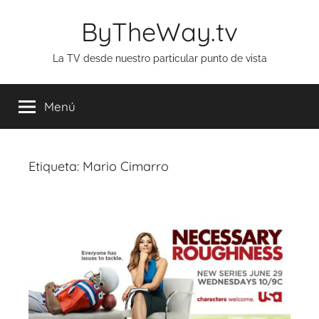
Saltar
ByTheWay.tv
al
contenido
La TV desde nuestro particular punto de vista
Menú
Etiqueta:
Mario Cimarro