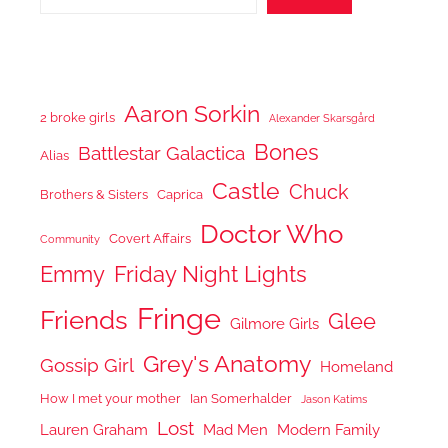
Aaron Sorkin
2 broke girls
Alexander Skarsgård
Bones
Battlestar Galactica
Alias
Castle
Chuck
Brothers & Sisters
Caprica
Doctor Who
Covert Affairs
Community
Emmy
Friday Night Lights
Fringe
Friends
Glee
Gilmore Girls
Grey's Anatomy
Gossip Girl
Homeland
How I met your mother
Ian Somerhalder
Jason Katims
Lost
Lauren Graham
Mad Men
Modern Family