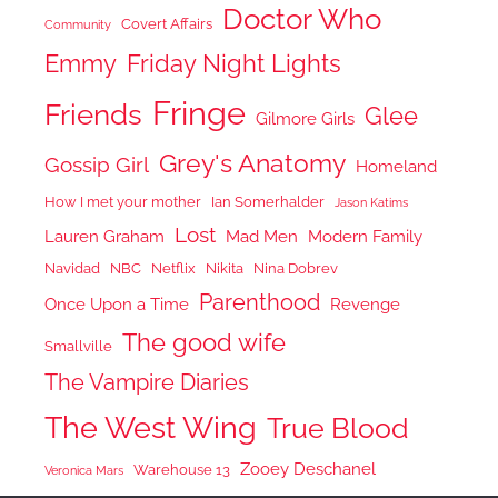
Doctor Who
Covert Affairs
Community
Emmy
Friday Night Lights
Fringe
Friends
Glee
Gilmore Girls
Grey's Anatomy
Gossip Girl
Homeland
How I met your mother
Ian Somerhalder
Jason Katims
Lost
Lauren Graham
Mad Men
Modern Family
Navidad
NBC
Netflix
Nikita
Nina Dobrev
Parenthood
Once Upon a Time
Revenge
The good wife
Smallville
The Vampire Diaries
The West Wing
True Blood
Zooey Deschanel
Warehouse 13
Veronica Mars