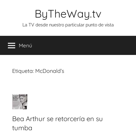
Saltar
ByTheWay.tv
al
contenido
La TV desde nuestro particular punto de vista
Menú
Etiqueta:
McDonald’s
Bea Arthur se retorcería en su
tumba