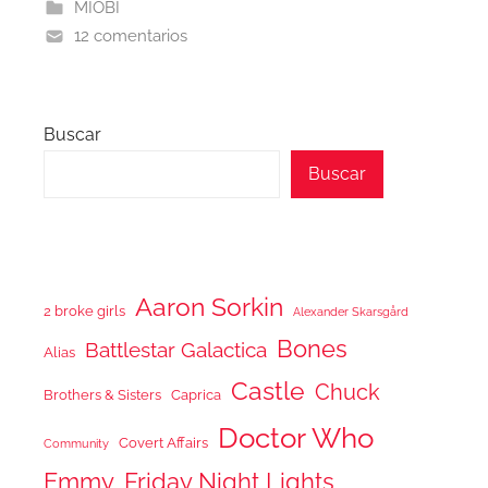
MIOBI
12 comentarios
Buscar
Buscar
Aaron Sorkin
2 broke girls
Alexander Skarsgård
Bones
Battlestar Galactica
Alias
Castle
Chuck
Brothers & Sisters
Caprica
Doctor Who
Covert Affairs
Community
Emmy
Friday Night Lights