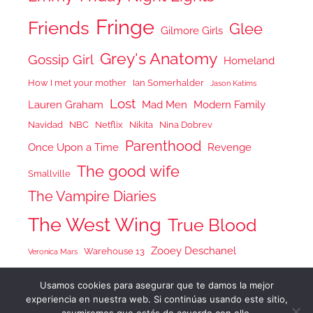
Fringe
Friends
Glee
Gilmore Girls
Grey's Anatomy
Gossip Girl
Homeland
How I met your mother
Ian Somerhalder
Jason Katims
Lost
Lauren Graham
Mad Men
Modern Family
Navidad
NBC
Netflix
Nikita
Nina Dobrev
Parenthood
Once Upon a Time
Revenge
The good wife
Smallville
The Vampire Diaries
The West Wing
True Blood
Zooey Deschanel
Warehouse 13
Veronica Mars
Usamos cookies para asegurar que te damos la mejor
experiencia en nuestra web. Si continúas usando este sitio,