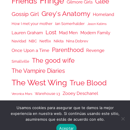
Fringe
Friends
Glee
Gilmore Girls
Grey's Anatomy
Gossip Girl
Homeland
How I met your mother
Ian Somerhalder
Jason Katims
Lost
Lauren Graham
Mad Men
Modern Family
Navidad
NBC
Netflix
Nikita
Nina Dobrev
Parenthood
Once Upon a Time
Revenge
The good wife
Smallville
The Vampire Diaries
The West Wing
True Blood
Zooey Deschanel
Warehouse 13
Veronica Mars
Usamos cookies para asegurar que te damos la mejor
experiencia en nuestra web. Si continúas usando este sitio,
asumiremos que estás de acuerdo con ello.
Tema para WordPress: Donovan de ThemeZee.
Aceptar