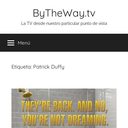
Saltar
ByTheWay.tv
al
contenido
La TV desde nuestro particular punto de vista
Menú
Etiqueta:
Patrick Duffy