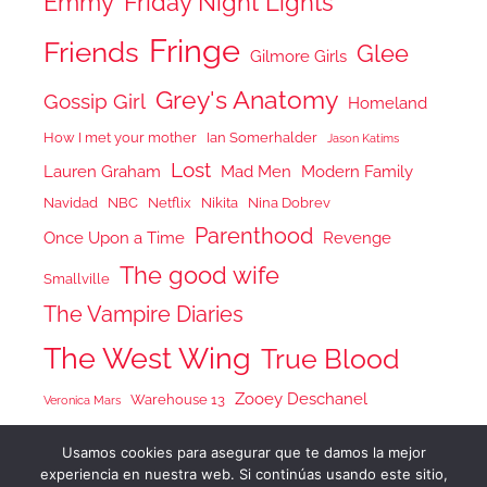
Emmy
Friday Night Lights
Fringe
Friends
Glee
Gilmore Girls
Grey's Anatomy
Gossip Girl
Homeland
How I met your mother
Ian Somerhalder
Jason Katims
Lost
Lauren Graham
Mad Men
Modern Family
Navidad
NBC
Netflix
Nikita
Nina Dobrev
Parenthood
Once Upon a Time
Revenge
The good wife
Smallville
The Vampire Diaries
The West Wing
True Blood
Zooey Deschanel
Warehouse 13
Veronica Mars
Usamos cookies para asegurar que te damos la mejor
experiencia en nuestra web. Si continúas usando este sitio,