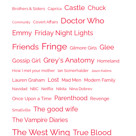
Castle
Chuck
Brothers & Sisters
Caprica
Doctor Who
Covert Affairs
Community
Emmy
Friday Night Lights
Fringe
Friends
Glee
Gilmore Girls
Grey's Anatomy
Gossip Girl
Homeland
How I met your mother
Ian Somerhalder
Jason Katims
Lost
Lauren Graham
Mad Men
Modern Family
Navidad
NBC
Netflix
Nikita
Nina Dobrev
Parenthood
Once Upon a Time
Revenge
The good wife
Smallville
The Vampire Diaries
The West Wing
True Blood