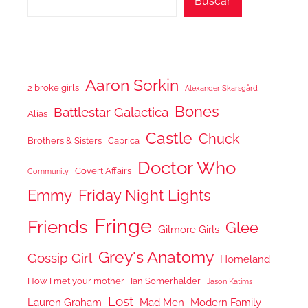
Buscar
Aaron Sorkin
2 broke girls
Alexander Skarsgård
Bones
Battlestar Galactica
Alias
Castle
Chuck
Brothers & Sisters
Caprica
Doctor Who
Covert Affairs
Community
Emmy
Friday Night Lights
Fringe
Friends
Glee
Gilmore Girls
Grey's Anatomy
Gossip Girl
Homeland
How I met your mother
Ian Somerhalder
Jason Katims
Lost
Lauren Graham
Mad Men
Modern Family