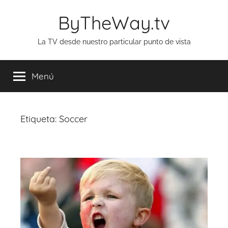
Saltar
ByTheWay.tv
al
contenido
La TV desde nuestro particular punto de vista
Menú
Etiqueta:
Soccer