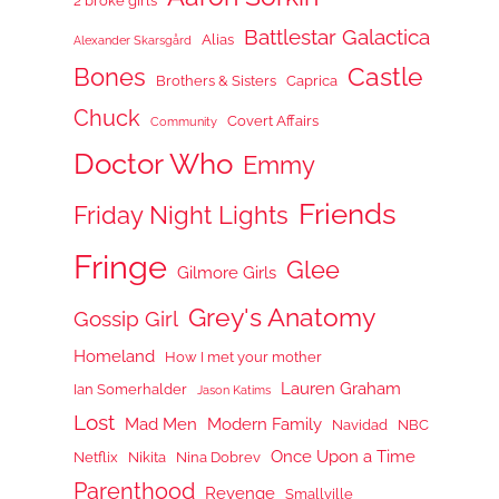
2 broke girls
Battlestar Galactica
Alias
Alexander Skarsgård
Castle
Bones
Brothers & Sisters
Caprica
Chuck
Covert Affairs
Community
Doctor Who
Emmy
Friends
Friday Night Lights
Fringe
Glee
Gilmore Girls
Grey's Anatomy
Gossip Girl
Homeland
How I met your mother
Lauren Graham
Ian Somerhalder
Jason Katims
Lost
Mad Men
Modern Family
Navidad
NBC
Once Upon a Time
Netflix
Nikita
Nina Dobrev
Parenthood
Revenge
Smallville