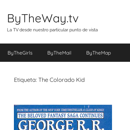
Saltar
al
ByTheWay.tv
contenido
La TV desde nuestro particular punto de vista
ByTheGirls
ByTheMail
ByTheMap
Etiqueta:
The Colorado Kid