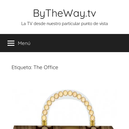
Saltar
ByTheWay.tv
al
contenido
La TV desde nuestro particular punto de vista
Menú
Etiqueta:
The Office