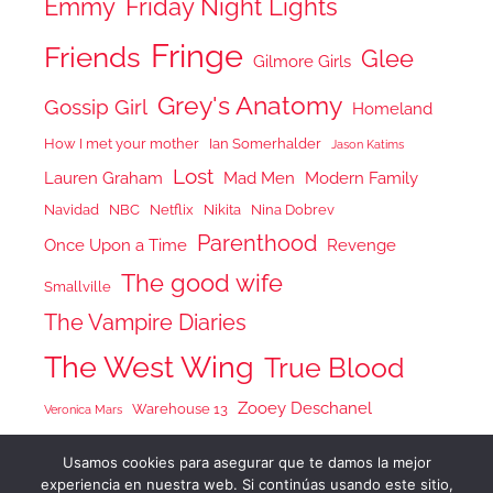
Emmy
Friday Night Lights
Fringe
Friends
Glee
Gilmore Girls
Grey's Anatomy
Gossip Girl
Homeland
How I met your mother
Ian Somerhalder
Jason Katims
Lost
Lauren Graham
Mad Men
Modern Family
Navidad
NBC
Netflix
Nikita
Nina Dobrev
Parenthood
Once Upon a Time
Revenge
The good wife
Smallville
The Vampire Diaries
The West Wing
True Blood
Zooey Deschanel
Warehouse 13
Veronica Mars
Usamos cookies para asegurar que te damos la mejor
experiencia en nuestra web. Si continúas usando este sitio,