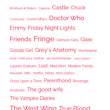
Castle
Chuck
Brothers & Sisters
Caprica
Doctor Who
Covert Affairs
Community
Emmy
Friday Night Lights
Fringe
Friends
Glee
Gilmore Girls
Grey's Anatomy
Gossip Girl
Homeland
How I met your mother
Ian Somerhalder
Jason Katims
Lost
Lauren Graham
Mad Men
Modern Family
Navidad
NBC
Netflix
Nikita
Nina Dobrev
Parenthood
Once Upon a Time
Revenge
The good wife
Smallville
The Vampire Diaries
The West Wing
True Blood