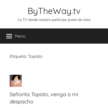
Saltar
ByTheWay.tv
al
contenido
La TV desde nuestro particular punto de vista
Menú
Etiqueta:
Topisto
Señorita Topisto, venga a mi
despacho