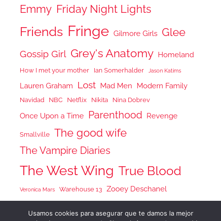
Emmy
Friday Night Lights
Fringe
Friends
Glee
Gilmore Girls
Grey's Anatomy
Gossip Girl
Homeland
How I met your mother
Ian Somerhalder
Jason Katims
Lost
Lauren Graham
Mad Men
Modern Family
Navidad
NBC
Netflix
Nikita
Nina Dobrev
Parenthood
Once Upon a Time
Revenge
The good wife
Smallville
The Vampire Diaries
The West Wing
True Blood
Zooey Deschanel
Warehouse 13
Veronica Mars
Usamos cookies para asegurar que te damos la mejor