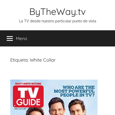
Saltar
ByTheWay.tv
al
contenido
La TV desde nuestro particular punto de vista
Menú
Etiqueta:
White Collar