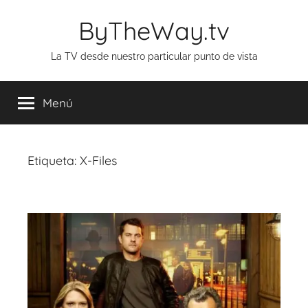
Saltar
ByTheWay.tv
al
contenido
La TV desde nuestro particular punto de vista
Menú
Etiqueta:
X-Files