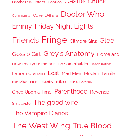
Castle
Chuck
Brothers & Sisters
Caprica
Doctor Who
Covert Affairs
Community
Emmy
Friday Night Lights
Fringe
Friends
Glee
Gilmore Girls
Grey's Anatomy
Gossip Girl
Homeland
How I met your mother
Ian Somerhalder
Jason Katims
Lost
Lauren Graham
Mad Men
Modern Family
Navidad
NBC
Netflix
Nikita
Nina Dobrev
Parenthood
Once Upon a Time
Revenge
The good wife
Smallville
The Vampire Diaries
The West Wing
True Blood