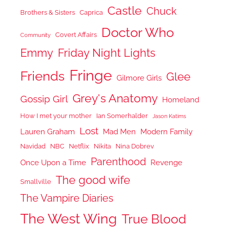
Castle
Chuck
Brothers & Sisters
Caprica
Doctor Who
Covert Affairs
Community
Emmy
Friday Night Lights
Fringe
Friends
Glee
Gilmore Girls
Grey's Anatomy
Gossip Girl
Homeland
How I met your mother
Ian Somerhalder
Jason Katims
Lost
Lauren Graham
Mad Men
Modern Family
Navidad
NBC
Netflix
Nikita
Nina Dobrev
Parenthood
Once Upon a Time
Revenge
The good wife
Smallville
The Vampire Diaries
The West Wing
True Blood