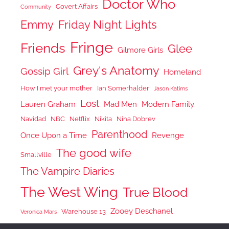
Doctor Who
Covert Affairs
Community
Emmy
Friday Night Lights
Fringe
Friends
Glee
Gilmore Girls
Grey's Anatomy
Gossip Girl
Homeland
How I met your mother
Ian Somerhalder
Jason Katims
Lost
Lauren Graham
Mad Men
Modern Family
Navidad
NBC
Netflix
Nikita
Nina Dobrev
Parenthood
Once Upon a Time
Revenge
The good wife
Smallville
The Vampire Diaries
The West Wing
True Blood
Zooey Deschanel
Warehouse 13
Veronica Mars