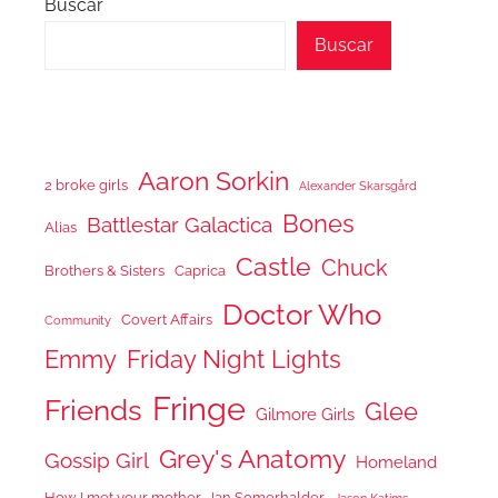
Buscar
Buscar
Aaron Sorkin
2 broke girls
Alexander Skarsgård
Bones
Battlestar Galactica
Alias
Castle
Chuck
Brothers & Sisters
Caprica
Doctor Who
Covert Affairs
Community
Emmy
Friday Night Lights
Fringe
Friends
Glee
Gilmore Girls
Grey's Anatomy
Gossip Girl
Homeland
How I met your mother
Ian Somerhalder
Jason Katims