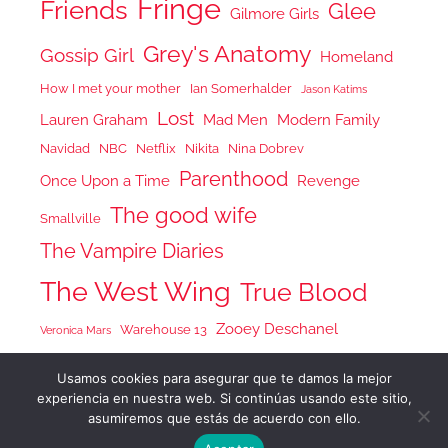
Fringe
Friends
Glee
Gilmore Girls
Grey's Anatomy
Gossip Girl
Homeland
How I met your mother
Ian Somerhalder
Jason Katims
Lost
Lauren Graham
Mad Men
Modern Family
Navidad
NBC
Netflix
Nikita
Nina Dobrev
Parenthood
Once Upon a Time
Revenge
The good wife
Smallville
The Vampire Diaries
The West Wing
True Blood
Zooey Deschanel
Warehouse 13
Veronica Mars
Usamos cookies para asegurar que te damos la mejor
experiencia en nuestra web. Si continúas usando este sitio,
asumiremos que estás de acuerdo con ello.
Tema para WordPress: Donovan de ThemeZee.