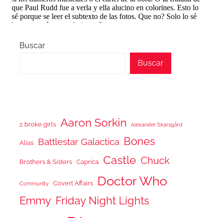
Buscar
Buscar
Aaron Sorkin
2 broke girls
Alexander Skarsgård
Bones
Battlestar Galactica
Alias
Castle
Chuck
Brothers & Sisters
Caprica
Doctor Who
Covert Affairs
Community
Emmy
Friday Night Lights