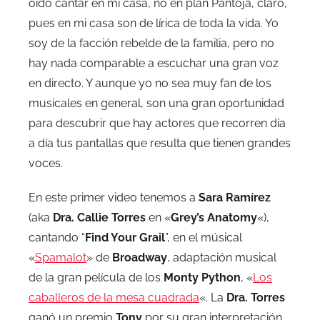
oído cantar en mi casa, no en plan Pantoja, claro,
pues en mi casa son de lírica de toda la vida. Yo
soy de la facción rebelde de la familia, pero no
hay nada comparable a escuchar una gran voz
en directo. Y aunque yo no sea muy fan de los
musicales en general, son una gran oportunidad
para descubrir que hay actores que recorren día
a día tus pantallas que resulta que tienen grandes
voces.
En este primer video tenemos a
Sara Ramírez
(aka
Dra. Callie Torres
en «
Grey’s Anatomy
«),
cantando “
Find Your Grail
”, en el músical
«
Spamalot
» de
Broadway
, adaptación musical
de la gran película de los
Monty Python
, «
Los
caballeros de la mesa cuadrada
«. La
Dra. Torres
ganó un premio
Tony
por su gran interpretación.