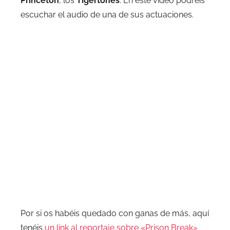
Princeton
, los
Tigertones
. En este video podréis
escuchar el audio de una de sus actuaciones.
Por si os habéis quedado con ganas de más, aquí
tenéis
un link al reportaje sobre «Prison Break»