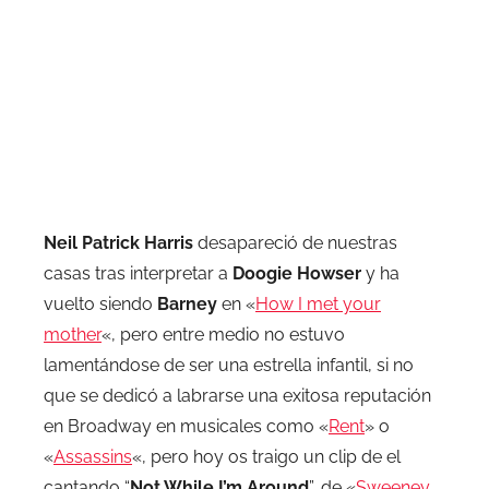
Neil Patrick Harris
desapareció de nuestras
casas tras interpretar a
Doogie Howser
y ha
vuelto siendo
Barney
en «
How I met your
mother
«, pero entre medio no estuvo
lamentándose de ser una estrella infantil, si no
que se dedicó a labrarse una exitosa reputación
en Broadway en musicales como «
Rent
» o
«
Assassins
«, pero hoy os traigo un clip de el
cantando “
Not While I’m Around
”, de «
Sweeney