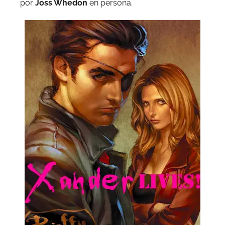
por
Joss Whedon
en persona.