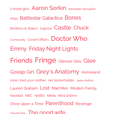
Aaron Sorkin
2 broke girls
Alexander Skarsgård
Bones
Battlestar Galactica
Alias
Castle
Chuck
Brothers & Sisters
Caprica
Doctor Who
Covert Affairs
Community
Emmy
Friday Night Lights
Fringe
Friends
Glee
Gilmore Girls
Grey's Anatomy
Gossip Girl
Homeland
How I met your mother
Ian Somerhalder
Jason Katims
Lost
Lauren Graham
Mad Men
Modern Family
Navidad
NBC
Netflix
Nikita
Nina Dobrev
Parenthood
Once Upon a Time
Revenge
The good wife
Smallville