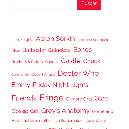
Buscar
Aaron Sorkin
2 broke girls
Alexander Skarsgård
Bones
Battlestar Galactica
Alias
Castle
Chuck
Brothers & Sisters
Caprica
Doctor Who
Covert Affairs
Community
Emmy
Friday Night Lights
Fringe
Friends
Glee
Gilmore Girls
Grey's Anatomy
Gossip Girl
Homeland
How I met your mother
Ian Somerhalder
Jason Katims
Lost