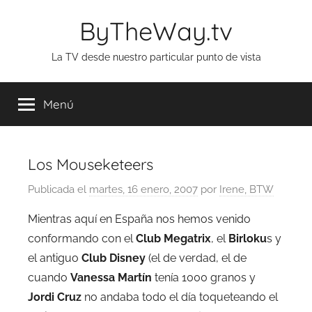
Saltar
ByTheWay.tv
al
contenido
La TV desde nuestro particular punto de vista
Menú
Los Mouseketeers
Publicada el
martes, 16 enero, 2007
por
Irene, BTW
Mientras aquí en España nos hemos venido
conformando con el
Club Megatrix
, el
Birloku
s y
el antiguo
Club Disney
(el de verdad, el de
cuando
Vanessa Martín
tenía 1000 granos y
Jordi Cruz
no andaba todo el día toqueteando el