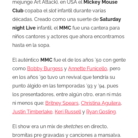
mejunge Art Attack), en USA el
Mickey Mouse
Club
copaba el
slot
infantil durante varias
décadas. Creado como una suerte de
Saturday
night Live
infantil, el
MMC
fue una cantera para
niños cantores y actores que ahora encontramos
hasta en la sopa.
El auténtico
MMC
fue el de los años ’50 con gente
como
Bobby Burgess
y
Annette Funicello
, pero
en los años ’90 tuvo un revival que tendría su
punto álgido en las temporadas ’93 y ’94, pues
los presentadores, entre algún otro, eran ni más
ni menos que:
Britney Spears
,
Christina Aguilera
,
Justin Timberlake
,
Keri Russell
y
Ryan Gosling
.
El show era un mix de
sketches
en directo,
bromitas pre gravadas y canciones a mansalva.