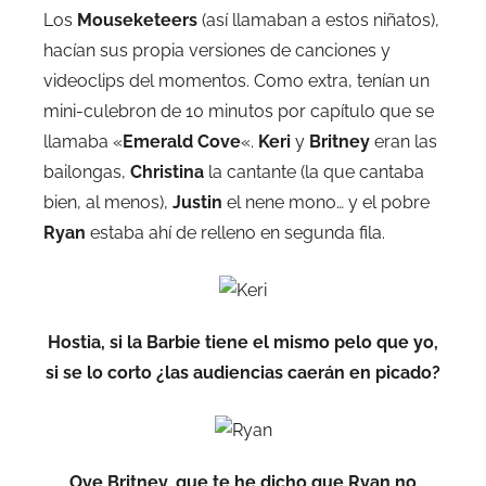
Los
Mouseketeers
(así llamaban a estos niñatos),
hacían sus propia versiones de canciones y
videoclips del momentos. Como extra, tenían un
mini-culebron de 10 minutos por capítulo que se
llamaba «
Emerald Cove
«.
Keri
y
Britney
eran las
bailongas,
Christina
la cantante (la que cantaba
bien, al menos),
Justin
el nene mono… y el pobre
Ryan
estaba ahí de relleno en segunda fila.
Hostia, si la Barbie tiene el mismo pelo que yo,
si se lo corto ¿las audiencias caerán en picado?
Oye Britney, que te he dicho que Ryan no