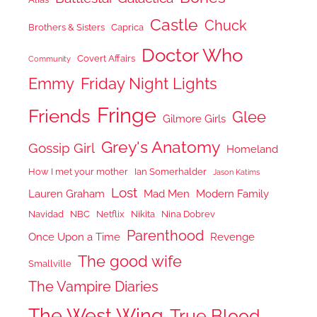
Castle
Chuck
Brothers & Sisters
Caprica
Doctor Who
Covert Affairs
Community
Emmy
Friday Night Lights
Fringe
Friends
Glee
Gilmore Girls
Grey's Anatomy
Gossip Girl
Homeland
How I met your mother
Ian Somerhalder
Jason Katims
Lost
Lauren Graham
Mad Men
Modern Family
Navidad
NBC
Netflix
Nikita
Nina Dobrev
Parenthood
Once Upon a Time
Revenge
The good wife
Smallville
The Vampire Diaries
The West Wing
True Blood