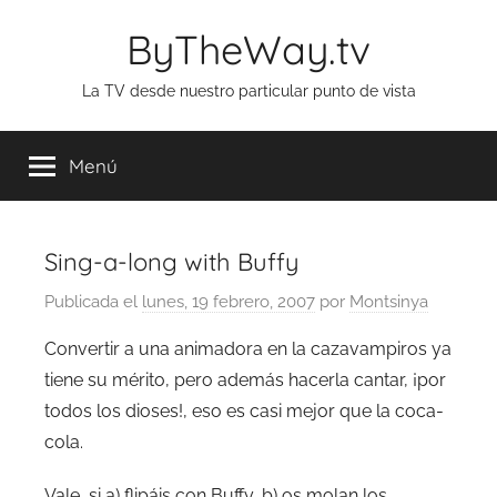
Saltar
ByTheWay.tv
al
contenido
La TV desde nuestro particular punto de vista
Menú
Sing-a-long with Buffy
Publicada el
lunes, 19 febrero, 2007
por
Montsinya
Convertir a una animadora en la cazavampiros ya
tiene su mérito, pero además hacerla cantar, ¡por
todos los dioses!, eso es casi mejor que la coca-
cola.
Vale, si a) flipáis con Buffy, b) os molan los