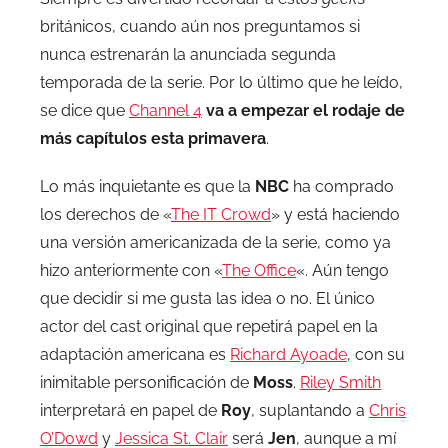
británicos, cuando aún nos preguntamos si
nunca estrenarán la anunciada segunda
temporada de la serie. Por lo último que he leído,
se dice que
Channel 4
va a empezar el rodaje de
más capítulos esta primavera
.
Lo más inquietante es que la
NBC
ha comprado
los derechos de «
The IT Crowd
» y está haciendo
una versión americanizada de la serie, como ya
hizo anteriormente con «
The Office
«. Aún tengo
que decidir si me gusta las idea o no. El único
actor del cast original que repetirá papel en la
adaptación americana es
Richard Ayoade
, con su
inimitable personificación de
Moss
.
Riley Smith
interpretará en papel de
Roy
, suplantando a
Chris
O’Dowd
y
Jessica St. Clair
será
Jen
, aunque a mí