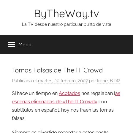
Saltar
ByTheWay.tv
al
contenido
La TV desde nuestro particular punto de vista
Menú
Tomas Falsas de The IT Crowd
Publicada el
martes, 20 febrero, 2007
por
Irene, BTW
Si hace un tiempo en
Acotados
nos regalaban l
as
escenas eliminadas de «The IT Crowd»
con
subtítulos en español, hoy nos traen las tomas
falsas.
Siempre es divertido recordar a estos
geeks