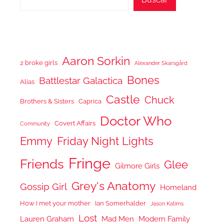
Aaron Sorkin
2 broke girls
Alexander Skarsgård
Bones
Battlestar Galactica
Alias
Castle
Chuck
Brothers & Sisters
Caprica
Doctor Who
Covert Affairs
Community
Emmy
Friday Night Lights
Fringe
Friends
Glee
Gilmore Girls
Grey's Anatomy
Gossip Girl
Homeland
How I met your mother
Ian Somerhalder
Jason Katims
Lost
Lauren Graham
Mad Men
Modern Family