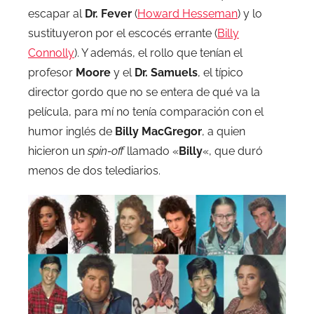
escapar al
Dr. Fever
(
Howard Hesseman
) y lo
sustituyeron por el escocés errante (
Billy
Connolly
). Y además, el rollo que tenían el
profesor
Moore
y el
Dr. Samuels
, el típico
director gordo que no se entera de qué va la
película, para mí no tenía comparación con el
humor inglés de
Billy MacGregor
, a quien
hicieron un
spin-off
llamado «
Billy
«, que duró
menos de dos telediarios.