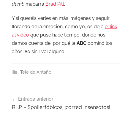
dumb
macarra
Brad Pitt
.
Y si queréis verles en más imágenes y seguir
llorando de la emoción, como yo, os dejo
el link
al video
que puse hace tiempo, donde nos
damos cuenta de, por qué la
ABC
dominó los
años ’80 sin rival alguno.
Tele de Antaño
Navegación
Entrada anterior
de
R.I.P – Spoilerfóbicos, ¡corred insensatos!
entradas