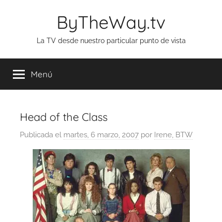
Saltar
ByTheWay.tv
al
contenido
La TV desde nuestro particular punto de vista
Menú
Head of the Class
Publicada el
martes, 6 marzo, 2007
por
Irene, BTW