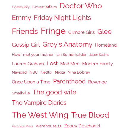
Doctor Who
Covert Affairs
Community
Emmy
Friday Night Lights
Fringe
Friends
Glee
Gilmore Girls
Grey's Anatomy
Gossip Girl
Homeland
How I met your mother
Ian Somerhalder
Jason Katims
Lost
Lauren Graham
Mad Men
Modern Family
Navidad
NBC
Netflix
Nikita
Nina Dobrev
Parenthood
Once Upon a Time
Revenge
The good wife
Smallville
The Vampire Diaries
The West Wing
True Blood
Zooey Deschanel
Warehouse 13
Veronica Mars