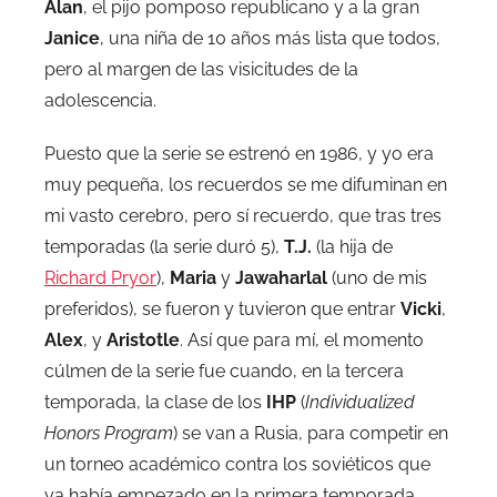
Alan
, el pijo pomposo republicano y a la gran
Janice
, una niña de 10 años más lista que todos,
pero al margen de las visicitudes de la
adolescencia.
Puesto que la serie se estrenó en 1986, y yo era
muy pequeña, los recuerdos se me difuminan en
mi vasto cerebro, pero sí recuerdo, que tras tres
temporadas (la serie duró 5),
T.J.
(la hija de
Richard Pryor
),
Maria
y
Jawaharlal
(uno de mis
preferidos), se fueron y tuvieron que entrar
Vicki
,
Alex
, y
Aristotle
. Así que para mí, el momento
cúlmen de la serie fue cuando, en la tercera
temporada, la clase de los
IHP
(
Individualized
Honors Program
) se van a Rusia, para competir en
un torneo académico contra los soviéticos que
ya había empezado en la primera temporada.