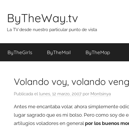
Saltar
al
ByTheWay.tv
contenido
La TV desde nuestro particular punto de vista
ByTheGirls
ByTheMail
ByTheMap
Volando voy, volando ven
Publicada el
lunes, 12 marzo, 2007
por
Montsinya
Antes me encantaba volar, ahora simplemente odio 
lugar sagrado que es mi bolso. Pero como soy de es
artilugios voladores en general
por los buenos mo