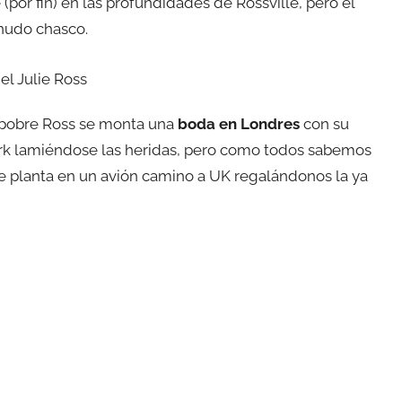
 (por fin) en las profundidades de Rossville, pero el
nudo chasco.
l pobre Ross se monta una
boda en Londres
con su
York lamiéndose las heridas, pero como todos sabemos
se planta en un avión camino a UK regalándonos la ya