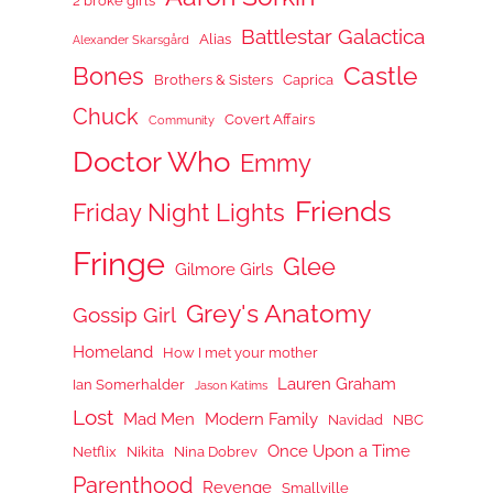
2 broke girls
Battlestar Galactica
Alias
Alexander Skarsgård
Castle
Bones
Brothers & Sisters
Caprica
Chuck
Covert Affairs
Community
Doctor Who
Emmy
Friends
Friday Night Lights
Fringe
Glee
Gilmore Girls
Grey's Anatomy
Gossip Girl
Homeland
How I met your mother
Lauren Graham
Ian Somerhalder
Jason Katims
Lost
Mad Men
Modern Family
Navidad
NBC
Once Upon a Time
Netflix
Nikita
Nina Dobrev
Parenthood
Revenge
Smallville