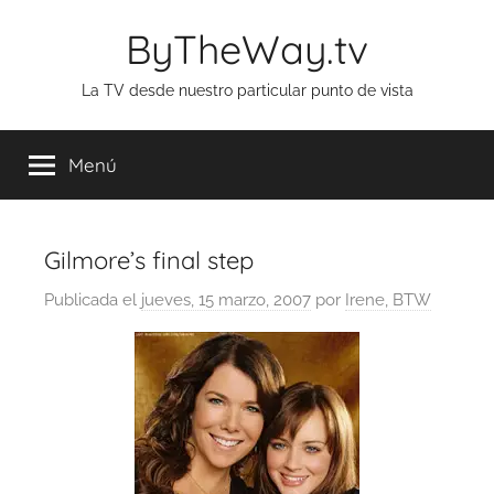
Saltar
ByTheWay.tv
al
contenido
La TV desde nuestro particular punto de vista
Menú
Gilmore’s final step
Publicada el
jueves, 15 marzo, 2007
por
Irene, BTW