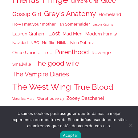
Glee
Gilmore Girls
Grey's Anatomy
Gossip Girl
Homeland
How I met your mother
Ian Somerhalder
Jason Katims
Lost
Lauren Graham
Mad Men
Modern Family
Navidad
NBC
Netflix
Nikita
Nina Dobrev
Parenthood
Once Upon a Time
Revenge
The good wife
Smallville
The Vampire Diaries
The West Wing
True Blood
Zooey Deschanel
Warehouse 13
Veronica Mars
Usamos cookies para asegurar que te damos la mejor
experiencia en nuestra web. Si continúas usando este sitio,
asumiremos que estás de acuerdo con ello.
Tema para WordPress: Donovan de ThemeZee.
Aceptar