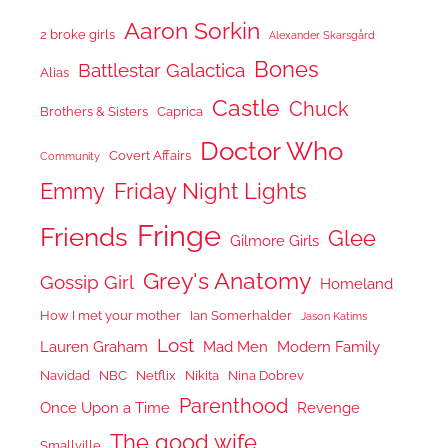
Aaron Sorkin
2 broke girls
Alexander Skarsgård
Bones
Battlestar Galactica
Alias
Castle
Chuck
Brothers & Sisters
Caprica
Doctor Who
Covert Affairs
Community
Emmy
Friday Night Lights
Fringe
Friends
Glee
Gilmore Girls
Grey's Anatomy
Gossip Girl
Homeland
How I met your mother
Ian Somerhalder
Jason Katims
Lost
Lauren Graham
Mad Men
Modern Family
Navidad
NBC
Netflix
Nikita
Nina Dobrev
Parenthood
Once Upon a Time
Revenge
The good wife
Smallville