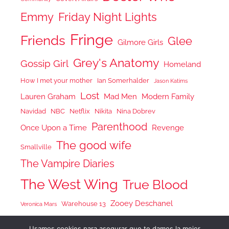
Emmy
Friday Night Lights
Fringe
Friends
Glee
Gilmore Girls
Grey's Anatomy
Gossip Girl
Homeland
How I met your mother
Ian Somerhalder
Jason Katims
Lost
Lauren Graham
Mad Men
Modern Family
Navidad
NBC
Netflix
Nikita
Nina Dobrev
Parenthood
Once Upon a Time
Revenge
The good wife
Smallville
The Vampire Diaries
The West Wing
True Blood
Zooey Deschanel
Warehouse 13
Veronica Mars
Usamos cookies para asegurar que te damos la mejor