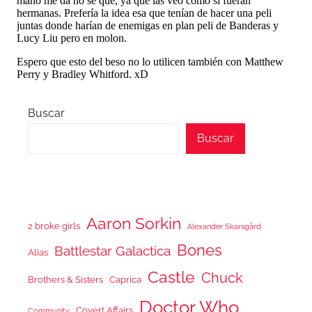
Buscar
Buscar
Aaron Sorkin
2 broke girls
Alexander Skarsgård
Bones
Battlestar Galactica
Alias
Castle
Chuck
Brothers & Sisters
Caprica
Doctor Who
Covert Affairs
Community