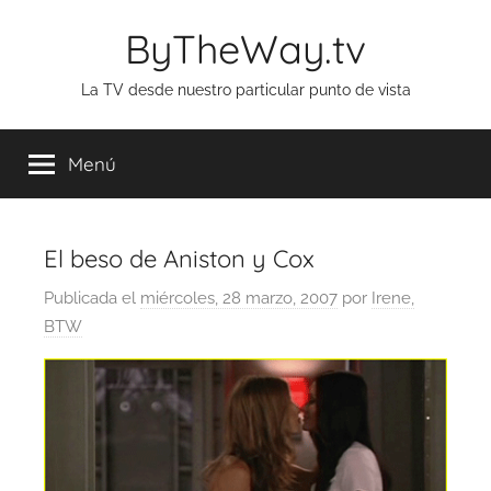
Saltar
ByTheWay.tv
al
contenido
La TV desde nuestro particular punto de vista
Menú
El beso de Aniston y Cox
Publicada el
miércoles, 28 marzo, 2007
por
Irene,
BTW