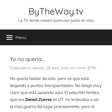
Saltar
ByTheWay.tv
al
contenido
La TV desde nuestro particular punto de vista
Menú
Yo no quería…
Publicada el
sábado, 28 abril, 2007
por
Irene, BTW
No quería hablar de esto, pero es que está
llegando a puntos insospechables. No tengo muy
claro qué está pasando aquí. El peluchín hortera
que era
Daniel Zueras
en OT, no le llevaba a ser
la más guarra del lugar precisamente, pero el