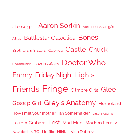
Aaron Sorkin
2 broke girls
Alexander Skarsgård
Bones
Battlestar Galactica
Alias
Castle
Chuck
Brothers & Sisters
Caprica
Doctor Who
Covert Affairs
Community
Emmy
Friday Night Lights
Fringe
Friends
Glee
Gilmore Girls
Grey's Anatomy
Gossip Girl
Homeland
How I met your mother
Ian Somerhalder
Jason Katims
Lost
Lauren Graham
Mad Men
Modern Family
Navidad
NBC
Netflix
Nikita
Nina Dobrev