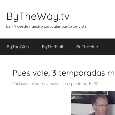
Saltar
al
ByTheWay.tv
contenido
La TV desde nuestro particular punto de vista
ByTheGirls
ByTheMail
ByTheMap
Pues vale, 3 temporadas 
Publicada el
lunes, 7 mayo, 2007
por
Irene, BTW