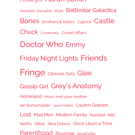
2 broke girls
Battlestar Galactica
Alias
Alexander Skarsgård
Castle
Bones
Brothers & Sisters
Caprica
Chuck
Covert Affairs
Community
Doctor Who
Emmy
Friends
Friday Night Lights
Fringe
Glee
Gilmore Girls
Grey's Anatomy
Gossip Girl
Homeland
How I met your mother
Lauren Graham
Ian Somerhalder
Jason Katims
Lost
Mad Men
Modern Family
Navidad
NBC
Once Upon a Time
Netflix
Nikita
Nina Dobrev
Parenthood
Revenge
Smallville