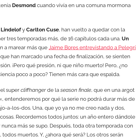
tenía
Desmond
cuando vivía en una comuna mormona
Lindelof
y
Carlton Cuse
, han vuelto a quedar con la
ener tres temporadas más, de 16 capítulos cada una.
Un
an a marear más que
Jaime Bores entrevistando a Pelegrí
que han marcado una fecha de finalización, se sienten
ión. ¡Pero qué presión, ni que niño muerto! Pero, ¿no
ciencia poco a poco? Tienen más cara que espalda.
del super
cliffhanger
de la
season finale
, que en una argot
«, entenderemos por qué la serie no podrá durar más de
jo-a-los-dos. Una, que yo ya no me creo nada y dos,
 cosas. Recordemos todos juntos: un año entero dándole
a y nunca más se supo. Después, toda otra temporada con
, todos muertos. Y, ¿ahora qué será? Los otros serán