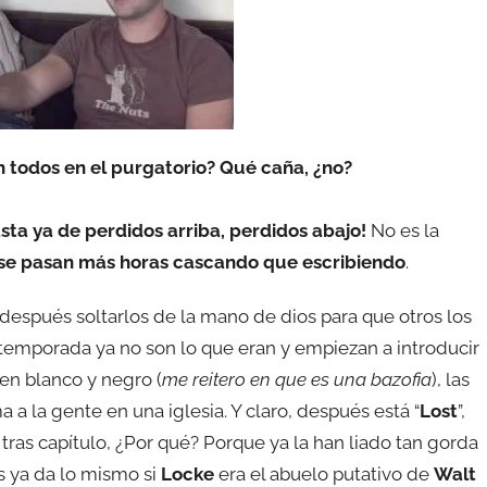
n todos en el purgatorio? Qué caña, ¿no?
sta ya de perdidos arriba, perdidos abajo!
No es la
se pasan más horas cascando que escribiendo
.
después soltarlos de la mano de dios para que otros los
ra temporada ya no son lo que eran y empiezan a introducir
 en blanco y negro (
me reitero en que es una bazofia
), las
 la gente en una iglesia. Y claro, después está “
Lost
”,
 tras capítulo, ¿Por qué? Porque ya la han liado tan gorda
as ya da lo mismo si
Locke
era el abuelo putativo de
Walt