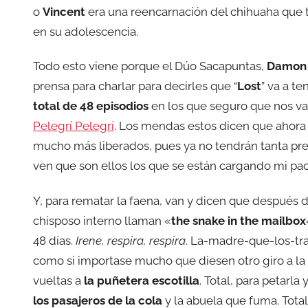
o
Vincent
era una reencarnación del chihuaha que 
en su adolescencia.
Todo esto viene porque el Dúo Sacapuntas,
Damon 
prensa para charlar para decirles que “
Lost
” va a t
total de 48 episodios
en los que seguro que nos v
Pelegrí Pelegrí
. Los mendas estos dicen que ahora 
mucho más liberados, pues ya no tendrán tanta pres
ven que son ellos los que se están cargando mi pa
Y, para rematar la faena, van y dicen que después 
chisposo interno llaman «
the snake in the mailbox
48 días.
Irene, respira, respira
. La-madre-que-los-tra
como si importase mucho que diesen otro giro a la
vueltas a
la puñetera escotilla
. Total, para petarl
los pasajeros de la cola
y la abuela que fuma. Total